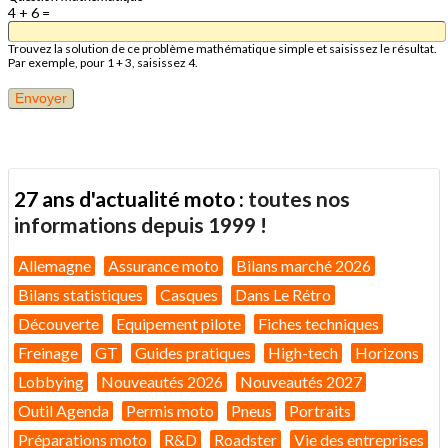
4 + 6 =
Trouvez la solution de ce problème mathématique simple et saisissez le résultat.
Par exemple, pour 1 + 3, saisissez 4.
27 ans d'actualité moto :
toutes nos
informations depuis 1999 !
Allemagne
Assurance moto
Bilans marché 2026
Bilans statistiques
Casques
Dans Le Rétro
Découverte
Equipement pilote
Fiches techniques
Freinage
GT
Guides pratiques
High-tech
Horizons
Lobbying
Nouveautés 2026
Nouveautés 2027
Outil Agenda
Permis moto
Pneus
Portraits
Préparations moto
R&D
Roadster
Vie des entreprises