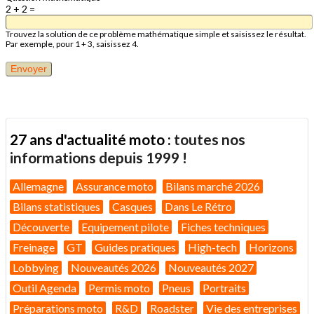
2 + 2 =
Trouvez la solution de ce problème mathématique simple et saisissez le résultat.
Par exemple, pour 1 + 3, saisissez 4.
27 ans d'actualité moto :
toutes nos
informations depuis 1999 !
Allemagne
Assurance moto
Bilans marché 2026
Bilans statistiques
Casques
Dans Le Rétro
Découverte
Equipement pilote
Fiches techniques
Freinage
GT
Guides pratiques
High-tech
Horizons
Lobbying
Nouveautés 2026
Nouveautés 2027
Outil Agenda
Permis moto
Pneus
Portraits
Préparations moto
R&D
Roadster
Vie des entreprises