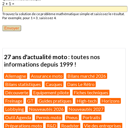
2 + 1 =
Trouvez la solution de ce problème mathématique simple et saisissez le résultat.
Par exemple, pour 1 + 3, saisissez 4.
27 ans d'actualité moto :
toutes nos
informations depuis 1999 !
Allemagne
Assurance moto
Bilans marché 2026
Bilans statistiques
Casques
Dans Le Rétro
Découverte
Equipement pilote
Fiches techniques
Freinage
GT
Guides pratiques
High-tech
Horizons
Lobbying
Nouveautés 2026
Nouveautés 2027
Outil Agenda
Permis moto
Pneus
Portraits
Préparations moto
R&D
Roadster
Vie des entreprises