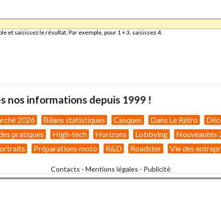
et saisissez le résultat. Par exemple, pour 1 + 3, saisissez 4.
s nos informations depuis 1999 !
arché 2026
Bilans statistiques
Casques
Dans Le Rétro
Déc
des pratiques
High-tech
Horizons
Lobbying
Nouveautés 
ortraits
Préparations moto
R&D
Roadster
Vie des entrepr
Contacts
-
Mentions légales
-
Publicité