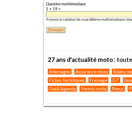
Question mathématique
1 + 19 =
Trouvez la solution de ce problème mathématique simple 
27 ans d'actualité moto :
toute
Allemagne
Assurance moto
Bilans m
Fiches techniques
Freinage
GT
Gui
Outil Agenda
Permis moto
Pneus
P