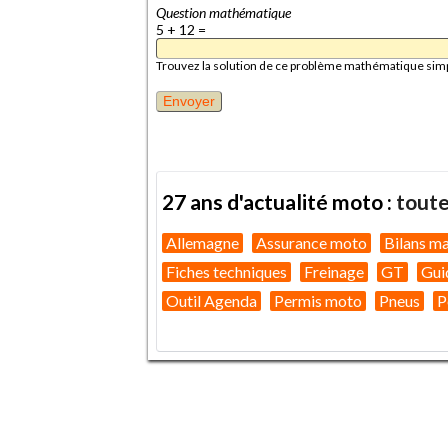
Question mathématique
5 + 12 =
Trouvez la solution de ce problème mathématique simple 
27 ans d'actualité moto :
toute
Allemagne
Assurance moto
Bilans m
Fiches techniques
Freinage
GT
Gui
Outil Agenda
Permis moto
Pneus
P