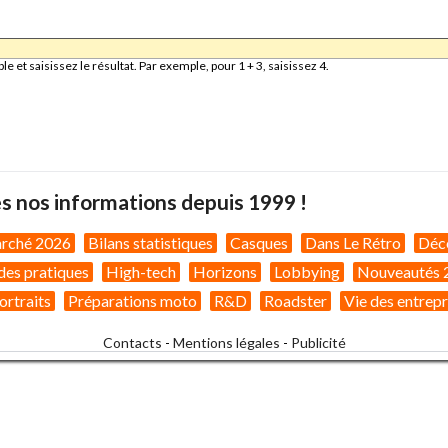
et saisissez le résultat. Par exemple, pour 1 + 3, saisissez 4.
s nos informations depuis 1999 !
arché 2026
Bilans statistiques
Casques
Dans Le Rétro
Déc
des pratiques
High-tech
Horizons
Lobbying
Nouveautés 
ortraits
Préparations moto
R&D
Roadster
Vie des entrepr
Contacts
-
Mentions légales
-
Publicité