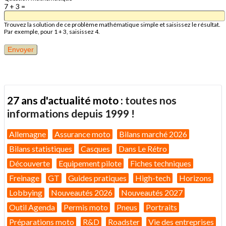
7 + 3 =
Trouvez la solution de ce problème mathématique simple et saisissez le résultat.
Par exemple, pour 1 + 3, saisissez 4.
27 ans d'actualité moto :
toutes nos
informations depuis 1999 !
Allemagne
Assurance moto
Bilans marché 2026
Bilans statistiques
Casques
Dans Le Rétro
Découverte
Equipement pilote
Fiches techniques
Freinage
GT
Guides pratiques
High-tech
Horizons
Lobbying
Nouveautés 2026
Nouveautés 2027
Outil Agenda
Permis moto
Pneus
Portraits
Préparations moto
R&D
Roadster
Vie des entreprises