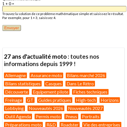
1 + 0 =
Trouvez la solution de ce problème mathématique simple et saisissez le résultat.
Par exemple, pour 1 + 3, saisissez 4.
27 ans d'actualité moto :
toutes nos
informations depuis 1999 !
Allemagne
Assurance moto
Bilans marché 2026
Bilans statistiques
Casques
Dans Le Rétro
Découverte
Equipement pilote
Fiches techniques
Freinage
GT
Guides pratiques
High-tech
Horizons
Lobbying
Nouveautés 2026
Nouveautés 2027
Outil Agenda
Permis moto
Pneus
Portraits
Préparations moto
R&D
Roadster
Vie des entreprises