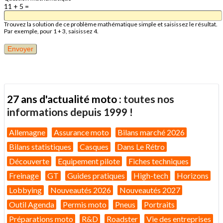
11 + 5 =
Trouvez la solution de ce problème mathématique simple et saisissez le résultat.
Par exemple, pour 1 + 3, saisissez 4.
27 ans d'actualité moto :
toutes nos
informations depuis 1999 !
Allemagne
Assurance moto
Bilans marché 2026
Bilans statistiques
Casques
Dans Le Rétro
Découverte
Equipement pilote
Fiches techniques
Freinage
GT
Guides pratiques
High-tech
Horizons
Lobbying
Nouveautés 2026
Nouveautés 2027
Outil Agenda
Permis moto
Pneus
Portraits
Préparations moto
R&D
Roadster
Vie des entreprises