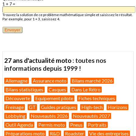
1 + 7 =
Trouvez la solution de ce problème mathématique simple et saisissez le résultat.
Par exemple, pour 1 + 3, saisissez 4.
27 ans d'actualité moto :
toutes nos
informations depuis 1999 !
Allemagne
Assurance moto
Bilans marché 2026
Bilans statistiques
Casques
Dans Le Rétro
Découverte
Equipement pilote
Fiches techniques
Freinage
GT
Guides pratiques
High-tech
Horizons
Lobbying
Nouveautés 2026
Nouveautés 2027
Outil Agenda
Permis moto
Pneus
Portraits
Préparations moto
R&D
Roadster
Vie des entreprises