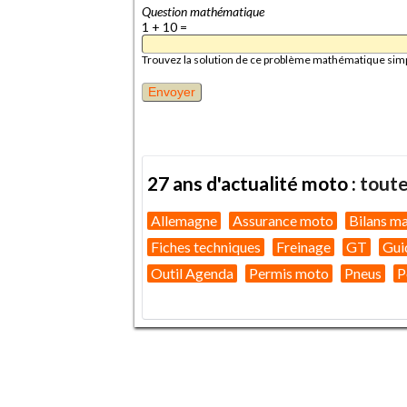
Question mathématique
1 + 10 =
Trouvez la solution de ce problème mathématique simple 
27 ans d'actualité moto :
toute
Allemagne
Assurance moto
Bilans m
Fiches techniques
Freinage
GT
Gui
Outil Agenda
Permis moto
Pneus
P