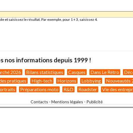
et saisissez le résultat. Par exemple, pour 1 + 3, saisissez 4.
s nos informations depuis 1999 !
arché 2026
Bilans statistiques
Casques
Dans Le Rétro
Déc
des pratiques
High-tech
Horizons
Lobbying
Nouveautés 
ortraits
Préparations moto
R&D
Roadster
Vie des entrepr
Contacts
-
Mentions légales
-
Publicité