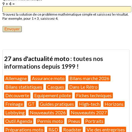
9 + 4 =
Trouvez la solution de ce problème mathématique simple et saisissez le résultat.
Par exemple, pour 1 + 3, saisissez 4.
27 ans d'actualité moto :
toutes nos
informations depuis 1999 !
Allemagne
Assurance moto
Bilans marché 2026
Bilans statistiques
Casques
Dans Le Rétro
Découverte
Equipement pilote
Fiches techniques
Freinage
GT
Guides pratiques
High-tech
Horizons
Lobbying
Nouveautés 2026
Nouveautés 2027
Outil Agenda
Permis moto
Pneus
Portraits
Préparations moto
R&D
Roadster
Vie des entreprises