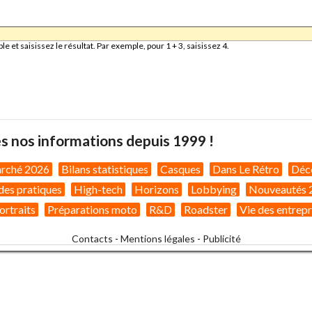
et saisissez le résultat. Par exemple, pour 1 + 3, saisissez 4.
s nos informations depuis 1999 !
arché 2026
Bilans statistiques
Casques
Dans Le Rétro
Déc
des pratiques
High-tech
Horizons
Lobbying
Nouveautés 
ortraits
Préparations moto
R&D
Roadster
Vie des entrepr
Contacts
-
Mentions légales
-
Publicité