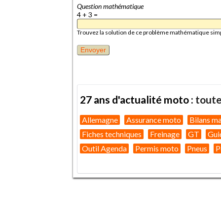
Question mathématique
4 + 3 =
Trouvez la solution de ce problème mathématique simple 
27 ans d'actualité moto :
toute
Allemagne
Assurance moto
Bilans m
Fiches techniques
Freinage
GT
Gui
Outil Agenda
Permis moto
Pneus
P