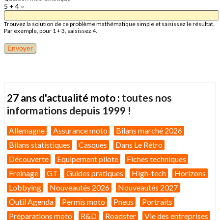
5 + 4 =
Trouvez la solution de ce problème mathématique simple et saisissez le résultat.
Par exemple, pour 1 + 3, saisissez 4.
27 ans d'actualité moto :
toutes nos
informations depuis 1999 !
Allemagne
Assurance moto
Bilans marché 2026
Bilans statistiques
Casques
Dans Le Rétro
Découverte
Equipement pilote
Fiches techniques
Freinage
GT
Guides pratiques
High-tech
Horizons
Lobbying
Nouveautés 2026
Nouveautés 2027
Outil Agenda
Permis moto
Pneus
Portraits
Préparations moto
R&D
Roadster
Vie des entreprises