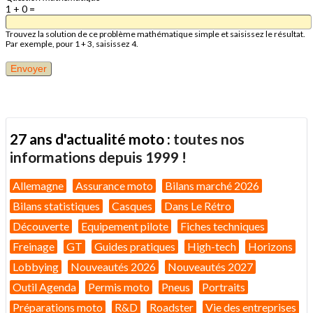
1 + 0 =
Trouvez la solution de ce problème mathématique simple et saisissez le résultat.
Par exemple, pour 1 + 3, saisissez 4.
27 ans d'actualité moto :
toutes nos
informations depuis 1999 !
Allemagne
Assurance moto
Bilans marché 2026
Bilans statistiques
Casques
Dans Le Rétro
Découverte
Equipement pilote
Fiches techniques
Freinage
GT
Guides pratiques
High-tech
Horizons
Lobbying
Nouveautés 2026
Nouveautés 2027
Outil Agenda
Permis moto
Pneus
Portraits
Préparations moto
R&D
Roadster
Vie des entreprises