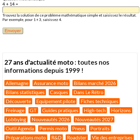
4 + 14 =
Trouvez la solution de ce problème mathématique simple et saisissez le résultat.
Par exemple, pour 1 + 3, saisissez 4.
27 ans d'actualité moto :
toutes nos
informations depuis 1999 !
Allemagne
Assurance moto
Bilans marché 2026
Bilans statistiques
Casques
Dans Le Rétro
Découverte
Equipement pilote
Fiches techniques
Freinage
GT
Guides pratiques
High-tech
Horizons
Lobbying
Nouveautés 2026
Nouveautés 2027
Outil Agenda
Permis moto
Pneus
Portraits
Préparations moto
R&D
Roadster
Vie des entreprises