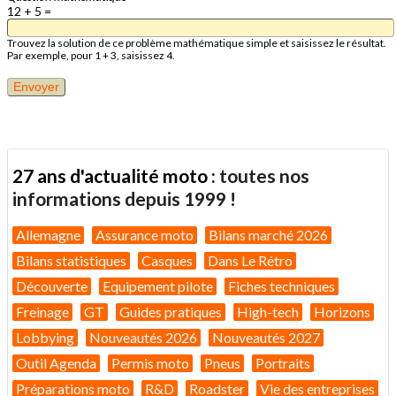
12 + 5 =
Trouvez la solution de ce problème mathématique simple et saisissez le résultat.
Par exemple, pour 1 + 3, saisissez 4.
27 ans d'actualité moto :
toutes nos
informations depuis 1999 !
Allemagne
Assurance moto
Bilans marché 2026
Bilans statistiques
Casques
Dans Le Rétro
Découverte
Equipement pilote
Fiches techniques
Freinage
GT
Guides pratiques
High-tech
Horizons
Lobbying
Nouveautés 2026
Nouveautés 2027
Outil Agenda
Permis moto
Pneus
Portraits
Préparations moto
R&D
Roadster
Vie des entreprises