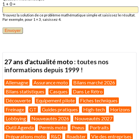
1 + 0 =
Trouvez la solution de ce problème mathématique simple et saisissez le résultat.
Par exemple, pour 1 + 3, saisissez 4.
27 ans d'actualité moto :
toutes nos
informations depuis 1999 !
Allemagne
Assurance moto
Bilans marché 2026
Bilans statistiques
Casques
Dans Le Rétro
Découverte
Equipement pilote
Fiches techniques
Freinage
GT
Guides pratiques
High-tech
Horizons
Lobbying
Nouveautés 2026
Nouveautés 2027
Outil Agenda
Permis moto
Pneus
Portraits
Préparations moto
R&D
Roadster
Vie des entreprises