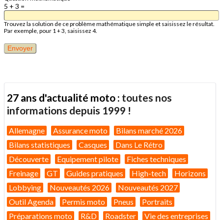
5 + 3 =
Trouvez la solution de ce problème mathématique simple et saisissez le résultat.
Par exemple, pour 1 + 3, saisissez 4.
27 ans d'actualité moto :
toutes nos
informations depuis 1999 !
Allemagne
Assurance moto
Bilans marché 2026
Bilans statistiques
Casques
Dans Le Rétro
Découverte
Equipement pilote
Fiches techniques
Freinage
GT
Guides pratiques
High-tech
Horizons
Lobbying
Nouveautés 2026
Nouveautés 2027
Outil Agenda
Permis moto
Pneus
Portraits
Préparations moto
R&D
Roadster
Vie des entreprises