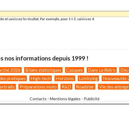
et saisissez le résultat. Par exemple, pour 1 + 3, saisissez 4.
s nos informations depuis 1999 !
arché 2026
Bilans statistiques
Casques
Dans Le Rétro
Déc
des pratiques
High-tech
Horizons
Lobbying
Nouveautés 
ortraits
Préparations moto
R&D
Roadster
Vie des entrepr
Contacts
-
Mentions légales
-
Publicité