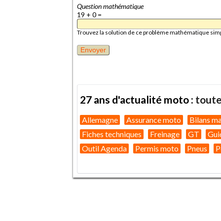
Question mathématique
19 + 0 =
Trouvez la solution de ce problème mathématique simple 
27 ans d'actualité moto :
toute
Allemagne
Assurance moto
Bilans m
Fiches techniques
Freinage
GT
Gui
Outil Agenda
Permis moto
Pneus
P