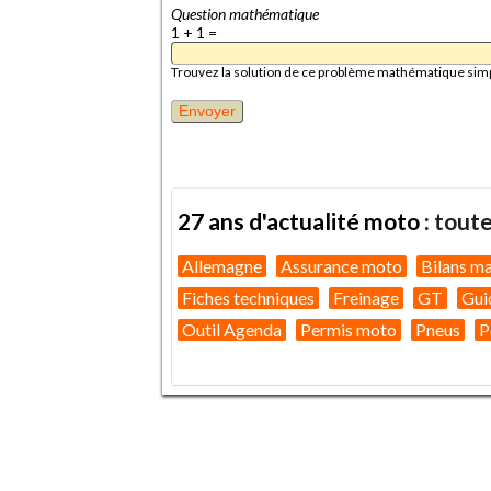
Question mathématique
1 + 1 =
Trouvez la solution de ce problème mathématique simple 
27 ans d'actualité moto :
toute
Allemagne
Assurance moto
Bilans m
Fiches techniques
Freinage
GT
Gui
Outil Agenda
Permis moto
Pneus
P