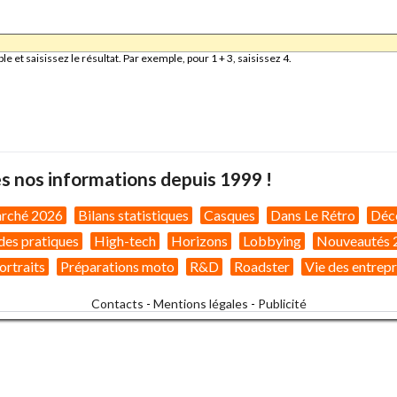
et saisissez le résultat. Par exemple, pour 1 + 3, saisissez 4.
s nos informations depuis 1999 !
arché 2026
Bilans statistiques
Casques
Dans Le Rétro
Déc
des pratiques
High-tech
Horizons
Lobbying
Nouveautés 
ortraits
Préparations moto
R&D
Roadster
Vie des entrepr
Contacts
-
Mentions légales
-
Publicité