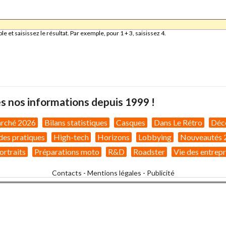
et saisissez le résultat. Par exemple, pour 1 + 3, saisissez 4.
s nos informations depuis 1999 !
arché 2026
Bilans statistiques
Casques
Dans Le Rétro
Déc
des pratiques
High-tech
Horizons
Lobbying
Nouveautés 
ortraits
Préparations moto
R&D
Roadster
Vie des entrepr
Contacts
-
Mentions légales
-
Publicité