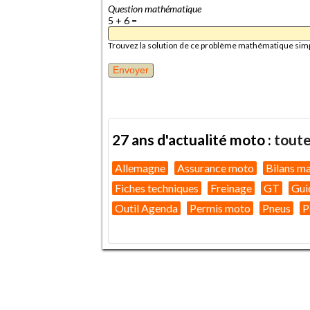
Question mathématique
5 + 6 =
Trouvez la solution de ce problème mathématique simple 
27 ans d'actualité moto :
toute
Allemagne
Assurance moto
Bilans m
Fiches techniques
Freinage
GT
Gui
Outil Agenda
Permis moto
Pneus
P