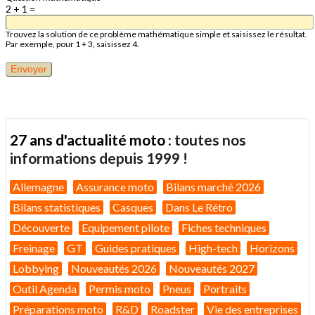
2 + 1 =
Trouvez la solution de ce problème mathématique simple et saisissez le résultat.
Par exemple, pour 1 + 3, saisissez 4.
27 ans d'actualité moto :
toutes nos
informations depuis 1999 !
Allemagne
Assurance moto
Bilans marché 2026
Bilans statistiques
Casques
Dans Le Rétro
Découverte
Equipement pilote
Fiches techniques
Freinage
GT
Guides pratiques
High-tech
Horizons
Lobbying
Nouveautés 2026
Nouveautés 2027
Outil Agenda
Permis moto
Pneus
Portraits
Préparations moto
R&D
Roadster
Vie des entreprises