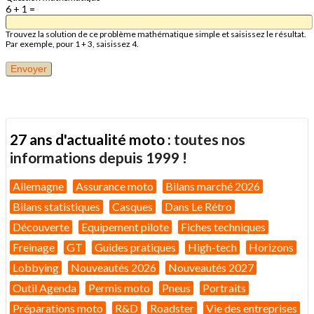
6 + 1 =
Trouvez la solution de ce problème mathématique simple et saisissez le résultat.
Par exemple, pour 1 + 3, saisissez 4.
27 ans d'actualité moto :
toutes nos
informations depuis 1999 !
Allemagne
Assurance moto
Bilans marché 2026
Bilans statistiques
Casques
Dans Le Rétro
Découverte
Equipement pilote
Fiches techniques
Freinage
GT
Guides pratiques
High-tech
Horizons
Lobbying
Nouveautés 2026
Nouveautés 2027
Outil Agenda
Permis moto
Pneus
Portraits
Préparations moto
R&D
Roadster
Vie des entreprises