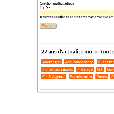
Question mathématique
1 + 0 =
Trouvez la solution de ce problème mathématique simple 
27 ans d'actualité moto :
toute
Allemagne
Assurance moto
Bilans m
Fiches techniques
Freinage
GT
Gui
Outil Agenda
Permis moto
Pneus
P