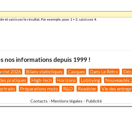
et saisissez le résultat. Par exemple, pour 1 + 3, saisissez 4.
s nos informations depuis 1999 !
arché 2026
Bilans statistiques
Casques
Dans Le Rétro
Déc
des pratiques
High-tech
Horizons
Lobbying
Nouveautés 
ortraits
Préparations moto
R&D
Roadster
Vie des entrepr
Contacts
-
Mentions légales
-
Publicité