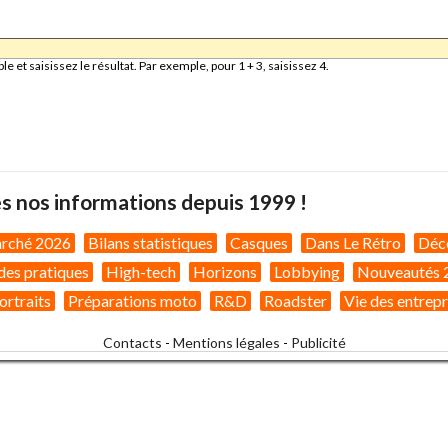
et saisissez le résultat. Par exemple, pour 1 + 3, saisissez 4.
s nos informations depuis 1999 !
arché 2026
Bilans statistiques
Casques
Dans Le Rétro
Déc
des pratiques
High-tech
Horizons
Lobbying
Nouveautés 
ortraits
Préparations moto
R&D
Roadster
Vie des entrepr
Contacts
-
Mentions légales
-
Publicité