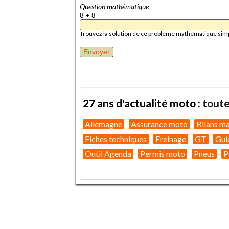
Question mathématique
8 + 8 =
Trouvez la solution de ce problème mathématique simple 
27 ans d'actualité moto :
toute
Allemagne
Assurance moto
Bilans m
Fiches techniques
Freinage
GT
Gui
Outil Agenda
Permis moto
Pneus
P