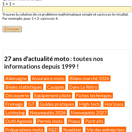
1 + 1 =
Trouvez la solution de ce problème mathématique simple et saisissez le résultat.
Par exemple, pour 1 + 3, saisissez 4.
27 ans d'actualité moto :
toutes nos
informations depuis 1999 !
Allemagne
Assurance moto
Bilans marché 2026
Bilans statistiques
Casques
Dans Le Rétro
Découverte
Equipement pilote
Fiches techniques
Freinage
GT
Guides pratiques
High-tech
Horizons
Lobbying
Nouveautés 2026
Nouveautés 2027
Outil Agenda
Permis moto
Pneus
Portraits
Préparations moto
R&D
Roadster
Vie des entreprises