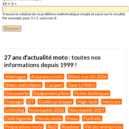
14 + 5 =
Trouvez la solution de ce problème mathématique simple et saisissez le résultat.
Par exemple, pour 1 + 3, saisissez 4.
27 ans d'actualité moto :
toutes nos
informations depuis 1999 !
Allemagne
Assurance moto
Bilans marché 2026
Bilans statistiques
Casques
Dans Le Rétro
Découverte
Equipement pilote
Fiches techniques
Freinage
GT
Guides pratiques
High-tech
Horizons
Lobbying
Nouveautés 2026
Nouveautés 2027
Outil Agenda
Permis moto
Pneus
Portraits
Préparations moto
R&D
Roadster
Vie des entreprises