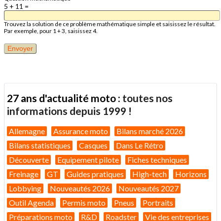
5 + 11 =
Trouvez la solution de ce problème mathématique simple et saisissez le résultat.
Par exemple, pour 1 + 3, saisissez 4.
27 ans d'actualité moto :
toutes nos
informations depuis 1999 !
Allemagne
Assurance moto
Bilans marché 2026
Bilans statistiques
Casques
Dans Le Rétro
Découverte
Equipement pilote
Fiches techniques
Freinage
GT
Guides pratiques
High-tech
Horizons
Lobbying
Nouveautés 2026
Nouveautés 2027
Outil Agenda
Permis moto
Pneus
Portraits
Préparations moto
R&D
Roadster
Vie des entreprises