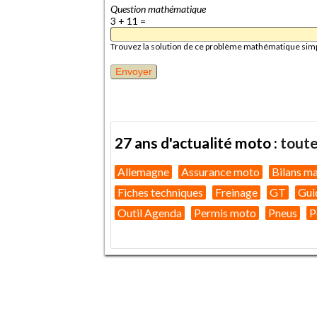
Question mathématique
3 + 11 =
Trouvez la solution de ce problème mathématique simple 
27 ans d'actualité moto :
toute
Allemagne
Assurance moto
Bilans m
Fiches techniques
Freinage
GT
Gui
Outil Agenda
Permis moto
Pneus
P