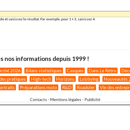
et saisissez le résultat. Par exemple, pour 1 + 3, saisissez 4.
s nos informations depuis 1999 !
arché 2026
Bilans statistiques
Casques
Dans Le Rétro
Déc
des pratiques
High-tech
Horizons
Lobbying
Nouveautés 
ortraits
Préparations moto
R&D
Roadster
Vie des entrepr
Contacts
-
Mentions légales
-
Publicité