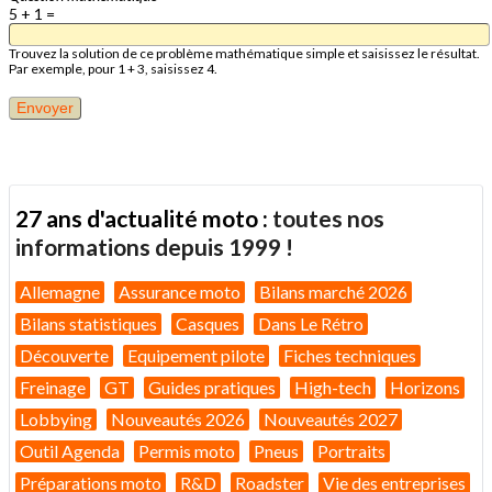
5 + 1 =
Trouvez la solution de ce problème mathématique simple et saisissez le résultat.
Par exemple, pour 1 + 3, saisissez 4.
27 ans d'actualité moto :
toutes nos
informations depuis 1999 !
Allemagne
Assurance moto
Bilans marché 2026
Bilans statistiques
Casques
Dans Le Rétro
Découverte
Equipement pilote
Fiches techniques
Freinage
GT
Guides pratiques
High-tech
Horizons
Lobbying
Nouveautés 2026
Nouveautés 2027
Outil Agenda
Permis moto
Pneus
Portraits
Préparations moto
R&D
Roadster
Vie des entreprises