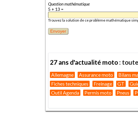
Question mathématique
5 + 13 =
Trouvez la solution de ce problème mathématique simple 
27 ans d'actualité moto :
toute
Allemagne
Assurance moto
Bilans m
Fiches techniques
Freinage
GT
Gui
Outil Agenda
Permis moto
Pneus
P