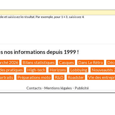
et saisissez le résultat. Par exemple, pour 1 + 3, saisissez 4.
s nos informations depuis 1999 !
arché 2026
Bilans statistiques
Casques
Dans Le Rétro
Déc
des pratiques
High-tech
Horizons
Lobbying
Nouveautés 
ortraits
Préparations moto
R&D
Roadster
Vie des entrepr
Contacts
-
Mentions légales
-
Publicité