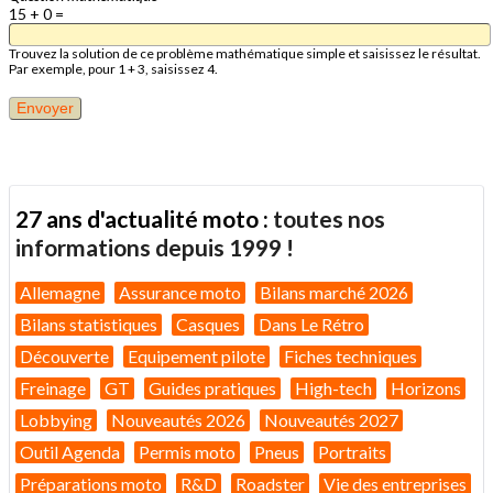
15 + 0 =
Trouvez la solution de ce problème mathématique simple et saisissez le résultat.
Par exemple, pour 1 + 3, saisissez 4.
27 ans d'actualité moto :
toutes nos
informations depuis 1999 !
Allemagne
Assurance moto
Bilans marché 2026
Bilans statistiques
Casques
Dans Le Rétro
Découverte
Equipement pilote
Fiches techniques
Freinage
GT
Guides pratiques
High-tech
Horizons
Lobbying
Nouveautés 2026
Nouveautés 2027
Outil Agenda
Permis moto
Pneus
Portraits
Préparations moto
R&D
Roadster
Vie des entreprises