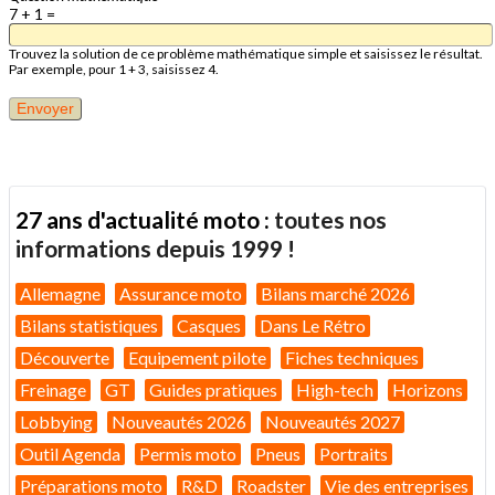
7 + 1 =
Trouvez la solution de ce problème mathématique simple et saisissez le résultat.
Par exemple, pour 1 + 3, saisissez 4.
27 ans d'actualité moto :
toutes nos
informations depuis 1999 !
Allemagne
Assurance moto
Bilans marché 2026
Bilans statistiques
Casques
Dans Le Rétro
Découverte
Equipement pilote
Fiches techniques
Freinage
GT
Guides pratiques
High-tech
Horizons
Lobbying
Nouveautés 2026
Nouveautés 2027
Outil Agenda
Permis moto
Pneus
Portraits
Préparations moto
R&D
Roadster
Vie des entreprises