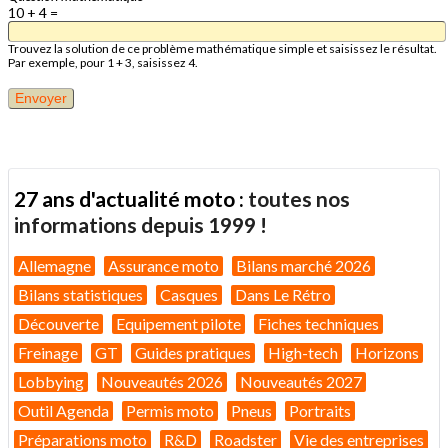
10 + 4 =
Trouvez la solution de ce problème mathématique simple et saisissez le résultat.
Par exemple, pour 1 + 3, saisissez 4.
27 ans d'actualité moto :
toutes nos
informations depuis 1999 !
Allemagne
Assurance moto
Bilans marché 2026
Bilans statistiques
Casques
Dans Le Rétro
Découverte
Equipement pilote
Fiches techniques
Freinage
GT
Guides pratiques
High-tech
Horizons
Lobbying
Nouveautés 2026
Nouveautés 2027
Outil Agenda
Permis moto
Pneus
Portraits
Préparations moto
R&D
Roadster
Vie des entreprises