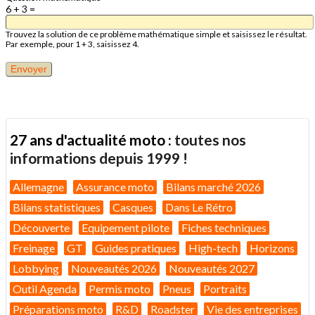
6 + 3 =
Trouvez la solution de ce problème mathématique simple et saisissez le résultat.
Par exemple, pour 1 + 3, saisissez 4.
27 ans d'actualité moto :
toutes nos
informations depuis 1999 !
Allemagne
Assurance moto
Bilans marché 2026
Bilans statistiques
Casques
Dans Le Rétro
Découverte
Equipement pilote
Fiches techniques
Freinage
GT
Guides pratiques
High-tech
Horizons
Lobbying
Nouveautés 2026
Nouveautés 2027
Outil Agenda
Permis moto
Pneus
Portraits
Préparations moto
R&D
Roadster
Vie des entreprises