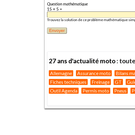
Question mathématique
15 + 5 =
Trouvez la solution de ce problème mathématique simple 
27 ans d'actualité moto :
toute
Allemagne
Assurance moto
Bilans m
Fiches techniques
Freinage
GT
Gui
Outil Agenda
Permis moto
Pneus
P