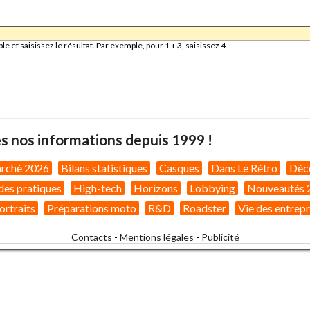
et saisissez le résultat. Par exemple, pour 1 + 3, saisissez 4.
s nos informations depuis 1999 !
arché 2026
Bilans statistiques
Casques
Dans Le Rétro
Déc
des pratiques
High-tech
Horizons
Lobbying
Nouveautés 
ortraits
Préparations moto
R&D
Roadster
Vie des entrepr
Contacts
-
Mentions légales
-
Publicité