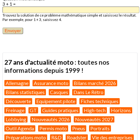
3 + 1 =
Trouvez la solution de ce problème mathématique simple et saisissez le résultat.
Par exemple, pour 1 + 3, saisissez 4.
27 ans d'actualité moto :
toutes nos
informations depuis 1999 !
Allemagne
Assurance moto
Bilans marché 2026
Bilans statistiques
Casques
Dans Le Rétro
Découverte
Equipement pilote
Fiches techniques
Freinage
GT
Guides pratiques
High-tech
Horizons
Lobbying
Nouveautés 2026
Nouveautés 2027
Outil Agenda
Permis moto
Pneus
Portraits
Préparations moto
R&D
Roadster
Vie des entreprises