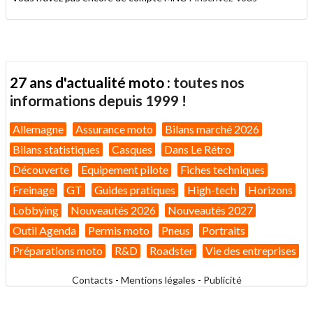
27 ans d'actualité moto :
toutes nos
informations depuis 1999 !
Allemagne
Assurance moto
Bilans marché 2026
Bilans statistiques
Casques
Dans Le Rétro
Découverte
Equipement pilote
Fiches techniques
Freinage
GT
Guides pratiques
High-tech
Horizons
Lobbying
Nouveautés 2026
Nouveautés 2027
Outil Agenda
Permis moto
Pneus
Portraits
Préparations moto
R&D
Roadster
Vie des entreprises
Contacts
-
Mentions légales
-
Publicité