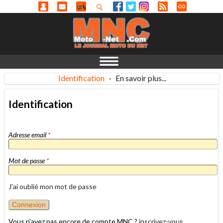
Identification
-
En savoir plus...
Identification
Adresse email
*
Mot de passe
*
J'ai oublié mon mot de passe
Vous n'avez pas encore de compte MNC ?
inscrivez-vous