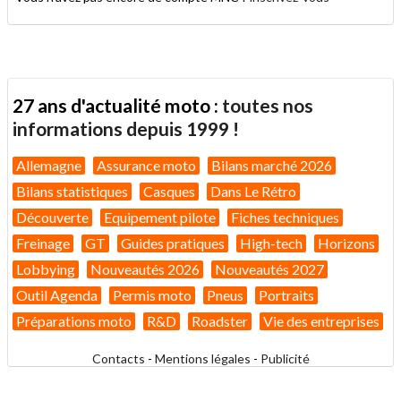
27 ans d'actualité moto :
toutes nos
informations depuis 1999 !
Allemagne
Assurance moto
Bilans marché 2026
Bilans statistiques
Casques
Dans Le Rétro
Découverte
Equipement pilote
Fiches techniques
Freinage
GT
Guides pratiques
High-tech
Horizons
Lobbying
Nouveautés 2026
Nouveautés 2027
Outil Agenda
Permis moto
Pneus
Portraits
Préparations moto
R&D
Roadster
Vie des entreprises
Contacts
-
Mentions légales
-
Publicité