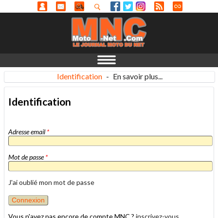
Identification
-
En savoir plus...
Identification
Adresse email
*
Mot de passe
*
J'ai oublié mon mot de passe
Vous n'avez pas encore de compte MNC ?
inscrivez-vous