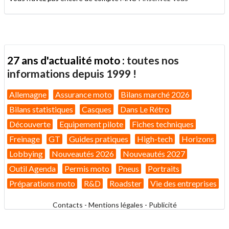
27 ans d'actualité moto :
toutes nos
informations depuis 1999 !
Allemagne
Assurance moto
Bilans marché 2026
Bilans statistiques
Casques
Dans Le Rétro
Découverte
Equipement pilote
Fiches techniques
Freinage
GT
Guides pratiques
High-tech
Horizons
Lobbying
Nouveautés 2026
Nouveautés 2027
Outil Agenda
Permis moto
Pneus
Portraits
Préparations moto
R&D
Roadster
Vie des entreprises
Contacts
-
Mentions légales
-
Publicité