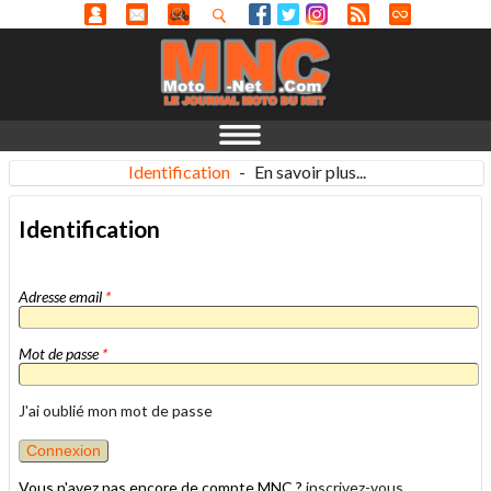
Identification
-
En savoir plus...
Identification
Adresse email
*
Mot de passe
*
J'ai oublié mon mot de passe
Vous n'avez pas encore de compte MNC ?
inscrivez-vous