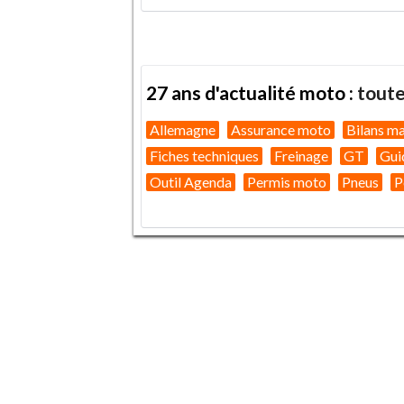
27 ans d'actualité moto :
toute
Allemagne
Assurance moto
Bilans m
Fiches techniques
Freinage
GT
Gui
Outil Agenda
Permis moto
Pneus
P