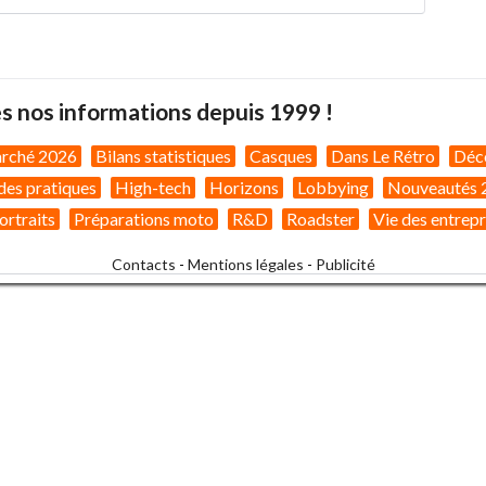
s nos informations depuis 1999 !
arché 2026
Bilans statistiques
Casques
Dans Le Rétro
Déc
des pratiques
High-tech
Horizons
Lobbying
Nouveautés 
ortraits
Préparations moto
R&D
Roadster
Vie des entrepr
Contacts
-
Mentions légales
-
Publicité