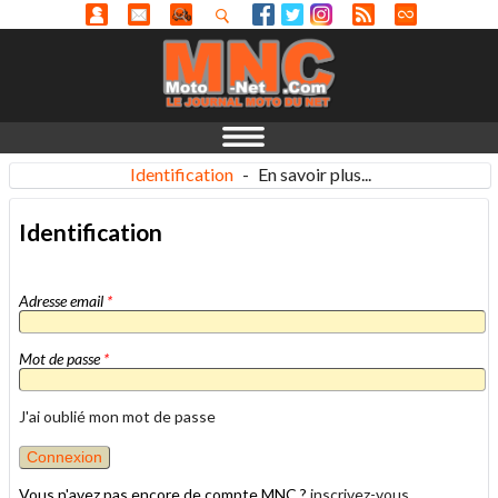
Identification
-
En savoir plus...
Identification
Adresse email
*
Mot de passe
*
J'ai oublié mon mot de passe
Vous n'avez pas encore de compte MNC ?
inscrivez-vous