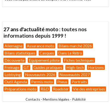
27 ans d'actualité moto :
toutes nos
informations depuis 1999 !
Allemagne
Assurance moto
Bilans marché 2026
Bilans statistiques
Casques
Dans Le Rétro
Découverte
Equipement pilote
Fiches techniques
Freinage
GT
Guides pratiques
High-tech
Horizons
Lobbying
Nouveautés 2026
Nouveautés 2027
Outil Agenda
Permis moto
Pneus
Portraits
Préparations moto
R&D
Roadster
Vie des entreprises
Contacts
-
Mentions légales
-
Publicité