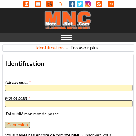
Identification
-
En savoir plus...
Identification
Adresse email
*
Mot de passe
*
J'ai oublié mon mot de passe
Vous n'avez pas encore de compte MNC ?
inscrivez-vous