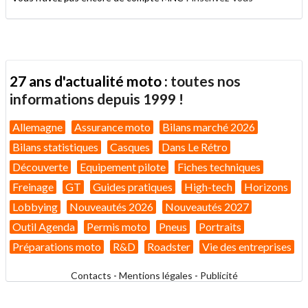
27 ans d'actualité moto :
toutes nos
informations depuis 1999 !
Allemagne
Assurance moto
Bilans marché 2026
Bilans statistiques
Casques
Dans Le Rétro
Découverte
Equipement pilote
Fiches techniques
Freinage
GT
Guides pratiques
High-tech
Horizons
Lobbying
Nouveautés 2026
Nouveautés 2027
Outil Agenda
Permis moto
Pneus
Portraits
Préparations moto
R&D
Roadster
Vie des entreprises
Contacts
-
Mentions légales
-
Publicité