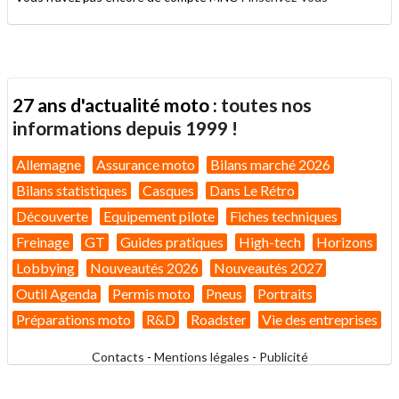
27 ans d'actualité moto :
toutes nos
informations depuis 1999 !
Allemagne
Assurance moto
Bilans marché 2026
Bilans statistiques
Casques
Dans Le Rétro
Découverte
Equipement pilote
Fiches techniques
Freinage
GT
Guides pratiques
High-tech
Horizons
Lobbying
Nouveautés 2026
Nouveautés 2027
Outil Agenda
Permis moto
Pneus
Portraits
Préparations moto
R&D
Roadster
Vie des entreprises
Contacts
-
Mentions légales
-
Publicité