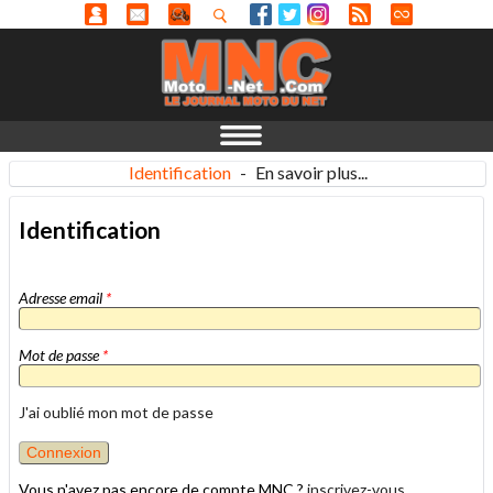
Identification
-
En savoir plus...
Identification
Adresse email
*
Mot de passe
*
J'ai oublié mon mot de passe
Vous n'avez pas encore de compte MNC ?
inscrivez-vous