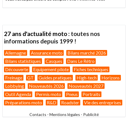
27 ans d'actualité moto :
toutes nos
informations depuis 1999 !
Allemagne
Assurance moto
Bilans marché 2026
Bilans statistiques
Casques
Dans Le Rétro
Découverte
Equipement pilote
Fiches techniques
Freinage
GT
Guides pratiques
High-tech
Horizons
Lobbying
Nouveautés 2026
Nouveautés 2027
Outil Agenda
Permis moto
Pneus
Portraits
Préparations moto
R&D
Roadster
Vie des entreprises
Contacts
-
Mentions légales
-
Publicité