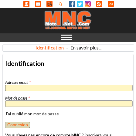
Identification
-
En savoir plus...
Identification
Adresse email
*
Mot de passe
*
J'ai oublié mon mot de passe
Vous n'avez pas encore de compte MNC ?
inscrivez-vous