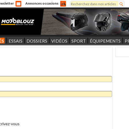
Rechercher
wsletter
Annonces occasions
Formulaire de recherche
ÉS
ESSAIS
DOSSIERS
VIDÉOS
SPORT
ÉQUIPEMENTS
P
crivez-vous