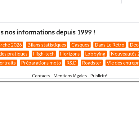
s nos informations depuis 1999 !
arché 2026
Bilans statistiques
Casques
Dans Le Rétro
Déc
des pratiques
High-tech
Horizons
Lobbying
Nouveautés 
ortraits
Préparations moto
R&D
Roadster
Vie des entrepr
Contacts
-
Mentions légales
-
Publicité