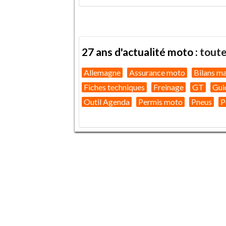
27 ans d'actualité moto :
toute
Allemagne
Assurance moto
Bilans m
Fiches techniques
Freinage
GT
Gui
Outil Agenda
Permis moto
Pneus
P