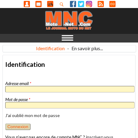
Identification
-
En savoir plus...
Identification
Adresse email
*
Mot de passe
*
J'ai oublié mon mot de passe
Vous n'avez pas encore de compte MNC ?
inscrivez-vous