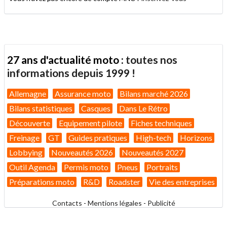
27 ans d'actualité moto :
toutes nos
informations depuis 1999 !
Allemagne
Assurance moto
Bilans marché 2026
Bilans statistiques
Casques
Dans Le Rétro
Découverte
Equipement pilote
Fiches techniques
Freinage
GT
Guides pratiques
High-tech
Horizons
Lobbying
Nouveautés 2026
Nouveautés 2027
Outil Agenda
Permis moto
Pneus
Portraits
Préparations moto
R&D
Roadster
Vie des entreprises
Contacts
-
Mentions légales
-
Publicité