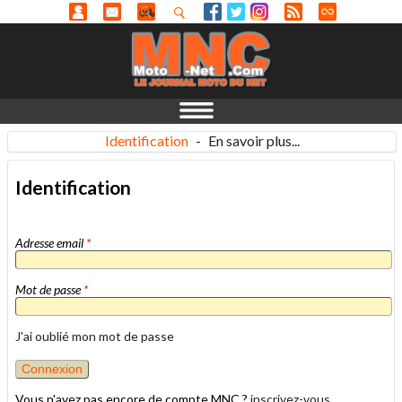
Identification
-
En savoir plus...
Identification
Adresse email
*
Mot de passe
*
J'ai oublié mon mot de passe
Vous n'avez pas encore de compte MNC ?
inscrivez-vous