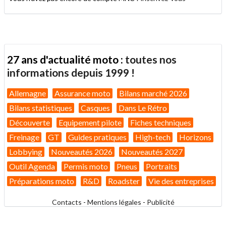
27 ans d'actualité moto :
toutes nos
informations depuis 1999 !
Allemagne
Assurance moto
Bilans marché 2026
Bilans statistiques
Casques
Dans Le Rétro
Découverte
Equipement pilote
Fiches techniques
Freinage
GT
Guides pratiques
High-tech
Horizons
Lobbying
Nouveautés 2026
Nouveautés 2027
Outil Agenda
Permis moto
Pneus
Portraits
Préparations moto
R&D
Roadster
Vie des entreprises
Contacts
-
Mentions légales
-
Publicité