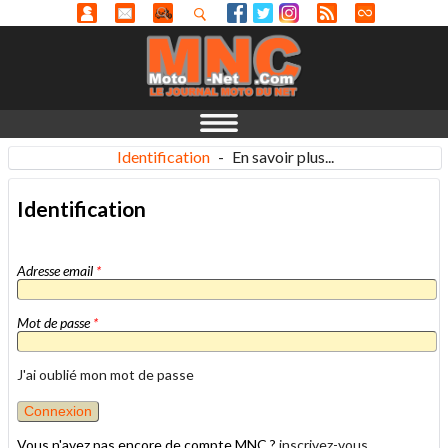
Identification
-
En savoir plus...
Identification
Adresse email
*
Mot de passe
*
J'ai oublié mon mot de passe
Vous n'avez pas encore de compte MNC ?
inscrivez-vous