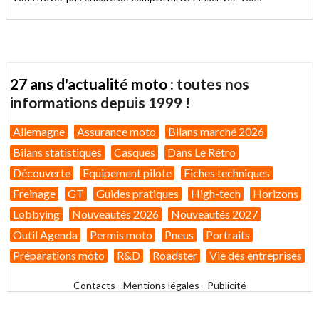
27 ans d'actualité moto :
toutes nos
informations depuis 1999 !
Allemagne
Assurance moto
Bilans marché 2026
Bilans statistiques
Casques
Dans Le Rétro
Découverte
Equipement pilote
Fiches techniques
Freinage
GT
Guides pratiques
High-tech
Horizons
Lobbying
Nouveautés 2026
Nouveautés 2027
Outil Agenda
Permis moto
Pneus
Portraits
Préparations moto
R&D
Roadster
Vie des entreprises
Contacts
-
Mentions légales
-
Publicité