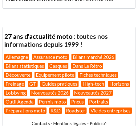
27 ans d'actualité moto :
toutes nos
informations depuis 1999 !
Allemagne
Assurance moto
Bilans marché 2026
Bilans statistiques
Casques
Dans Le Rétro
Découverte
Equipement pilote
Fiches techniques
Freinage
GT
Guides pratiques
High-tech
Horizons
Lobbying
Nouveautés 2026
Nouveautés 2027
Outil Agenda
Permis moto
Pneus
Portraits
Préparations moto
R&D
Roadster
Vie des entreprises
Contacts
-
Mentions légales
-
Publicité