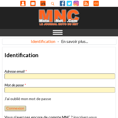
Identification
-
En savoir plus...
Identification
Adresse email
*
Mot de passe
*
J'ai oublié mon mot de passe
Vous n'avez pas encore de compte MNC ?
inscrivez-vous